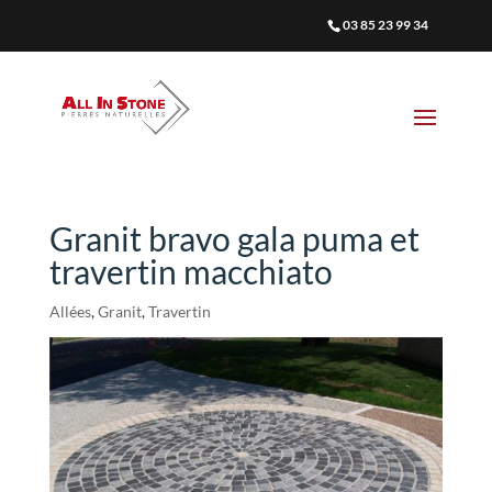
03 85 23 99 34
Granit bravo gala puma et
travertin macchiato
Allées
,
Granit
,
Travertin