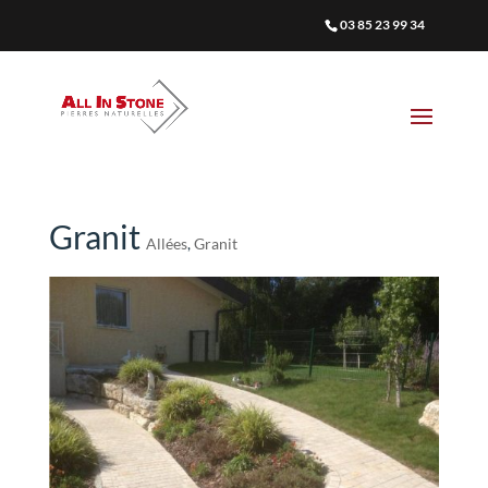
03 85 23 99 34
Granit
Allées
,
Granit